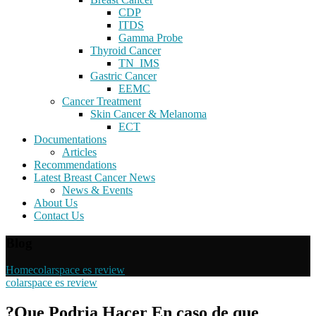
CDP
ITDS
Gamma Probe
Thyroid Cancer
TN_IMS
Gastric Cancer
EEMC
Cancer Treatment
Skin Cancer & Melanoma
ECT
Documentations
Articles
Recommendations
Latest Breast Cancer News
News & Events
About Us
Contact Us
Blog
Home
colarspace es review
colarspace es review
?Que Podria Hacer En caso de que