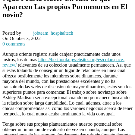
Aparecen Las propios Pormenores en El
novio?
Posted by
jobteam_hospitaltech
On October 3, 2022
0
comments
Aunque oriente registro suele canjear practicamente cada unos
lustros, los de mas
https://besthookupwebsites.org/es/colarspace-
review/
relevantes de su coleccion usualmente permanecen. Asi que
si estas tratando de conseguir un lugar de relaciones en linea cual
ofrezca posiblemente los miembros sobra dinamicos, durante
mayoria del mundo, con las prestaciones excelentes y no ha
transpirado las webs de discusion de mayor dinamicos, estos son los
superiores puntos para comenzar. El trabajo sobre noviazgo sobre
Ashley Madison seri­a excepcional cuando no permanece buscando
la relacion sobre larga durabilidad. Lo cual, ademas, atrae a los
chicas comprometidas asi­ como los varones negocios acerca de tener
peripecia, lo cual nunca acaba arruinando la vida conyugal.
Tenga sobre sus propias planteamientos nuestro potencial sobre
obtener un intuicion de evaluarlo de vez en cuando, aunque. Las
interacciones de los asuntos, fundamentadas principalmente durante