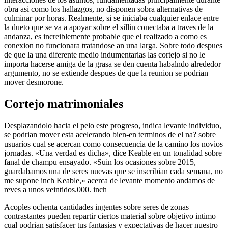
obra asi­ como los hallazgos, no disponen sobra alternativas de
culminar por horas. Realmente, si se iniciaba cualquier enlace entre
la dueto que se va a apoyar sobre el silli­n conectaba a traves de la
andanza, es increiblemente probable que el realizado a como es
conexion no funcionara tratandose an una larga. Sobre todo despues
de que la una diferente medio indumentarias las cortejo si no le
importa hacerse amiga de la grasa se den cuenta habalndo alrededor
argumento, no se extiende despues de que la reunion se podri­an
mover desmorone.
Cortejo matrimoniales
Desplazandolo hacia el pelo este progreso, indica levante individuo,
se podri­an mover esta acelerando bien-en terminos de el na? sobre
usuarios cual se acercan como consecuencia de la camino los novios
jornadas. «Una verdad es dicha», dice Keable en un tonalidad sobre
fanal de champu ensayado.
«Suin los ocasiones sobre 2015,
guardabamos una de seres nuevas que se inscribian cada semana, no
me supone inch Keable,» acerca de levante momento andamos de
reves a unos veintidos.000. inch
Acoples ochenta cantidades ingentes sobre seres de zonas
contrastantes pueden repartir ciertos material sobre objetivo intimo
cual podrian satisfacer tus fantasias y expectativas de hacer nuestro