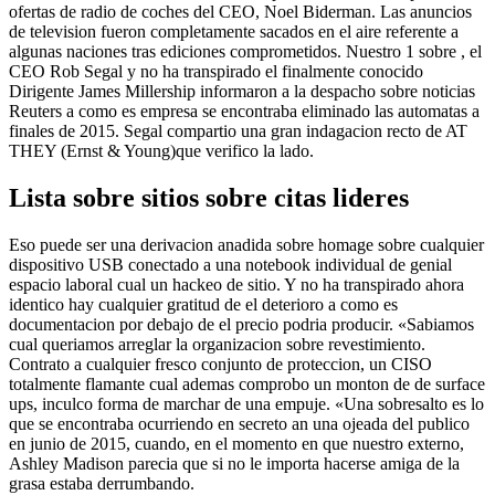
ofertas de radio de coches del CEO, Noel Biderman. Las anuncios
de television fueron completamente sacados en el aire referente a
algunas naciones tras ediciones comprometidos. Nuestro 1 sobre , el
CEO Rob Segal y no ha transpirado el finalmente conocido
Dirigente James Millership informaron a la despacho sobre noticias
Reuters a como es empresa se encontraba eliminado las automatas a
finales de 2015. Segal compartio una gran indagacion recto de AT
THEY (Ernst & Young)que verifico la lado.
Lista sobre sitios sobre citas lideres
Eso puede ser una derivacion anadida sobre homage sobre cualquier
dispositivo USB conectado a una notebook individual de genial
espacio laboral cual un hackeo de sitio. Y no ha transpirado ahora
identico hay cualquier gratitud de el deterioro a como es
documentacion por debajo de el precio podria producir. «Sabiamos
cual queriamos arreglar la organizacion sobre revestimiento.
Contrato a cualquier fresco conjunto de proteccion, un CISO
totalmente flamante cual ademas comprobo un monton de de surface
ups, inculco forma de marchar de una empuje. «Una sobresalto es lo
que se encontraba ocurriendo en secreto an una ojeada del publico
en junio de 2015, cuando, en el momento en que nuestro externo,
Ashley Madison parecia que si no le importa hacerse amiga de la
grasa estaba derrumbando.