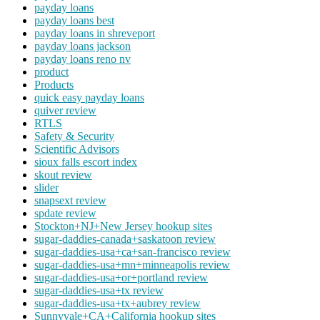
payday loans
payday loans best
payday loans in shreveport
payday loans jackson
payday loans reno nv
product
Products
quick easy payday loans
quiver review
RTLS
Safety & Security
Scientific Advisors
sioux falls escort index
skout review
slider
snapsext review
spdate review
Stockton+NJ+New Jersey hookup sites
sugar-daddies-canada+saskatoon review
sugar-daddies-usa+ca+san-francisco review
sugar-daddies-usa+mn+minneapolis review
sugar-daddies-usa+or+portland review
sugar-daddies-usa+tx review
sugar-daddies-usa+tx+aubrey review
Sunnyvale+CA+California hookup sites