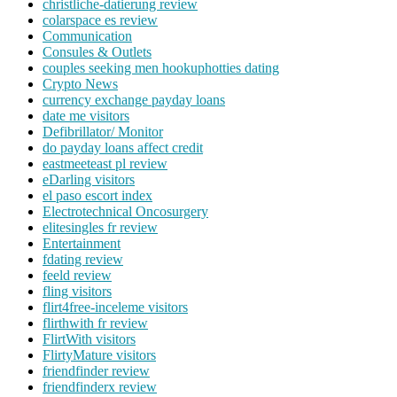
christliche-datierung review
colarspace es review
Communication
Consules & Outlets
couples seeking men hookuphotties dating
Crypto News
currency exchange payday loans
date me visitors
Defibrillator/ Monitor
do payday loans affect credit
eastmeeteast pl review
eDarling visitors
el paso escort index
Electrotechnical Oncosurgery
elitesingles fr review
Entertainment
fdating review
feeld review
fling visitors
flirt4free-inceleme visitors
flirthwith fr review
FlirtWith visitors
FlirtyMature visitors
friendfinder review
friendfinderx review