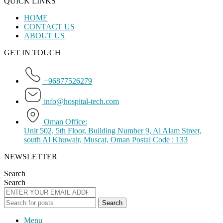
QUICK LINKS
HOME
CONTACT US
ABOUT US
GET IN TOUCH
+96877526279
info@hospital-tech.com
Oman Office:
Unit 502, 5th Floor, Building Number 9, Al Alam Street,
south Al Khuwair, Muscat, Oman Postal Code : 133
NEWSLETTER
Search
Search
Search
Menu