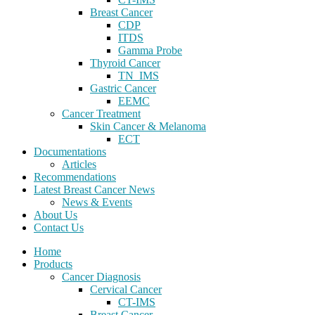
Breast Cancer
CDP
ITDS
Gamma Probe
Thyroid Cancer
TN_IMS
Gastric Cancer
EEMC
Cancer Treatment
Skin Cancer & Melanoma
ECT
Documentations
Articles
Recommendations
Latest Breast Cancer News
News & Events
About Us
Contact Us
Home
Products
Cancer Diagnosis
Cervical Cancer
CT-IMS
Breast Cancer