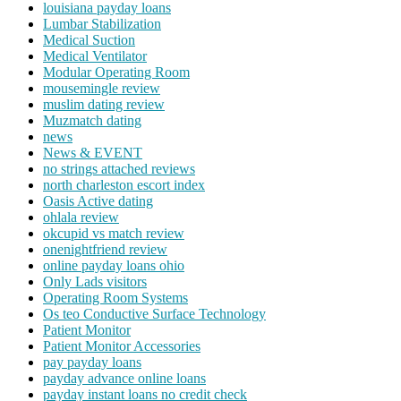
louisiana payday loans
Lumbar Stabilization
Medical Suction
Medical Ventilator
Modular Operating Room
mousemingle review
muslim dating review
Muzmatch dating
news
News & EVENT
no strings attached reviews
north charleston escort index
Oasis Active dating
ohlala review
okcupid vs match review
onenightfriend review
online payday loans ohio
Only Lads visitors
Operating Room Systems
Os teo Conductive Surface Technology
Patient Monitor
Patient Monitor Accessories
pay payday loans
payday advance online loans
payday instant loans no credit check