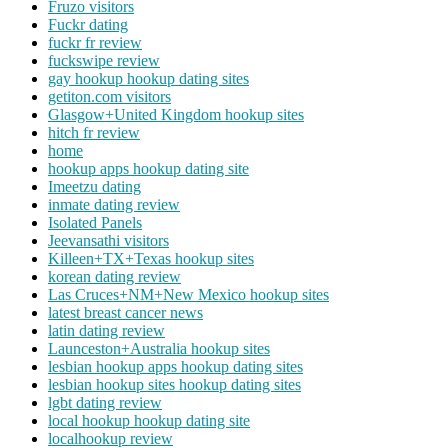
Fruzo visitors
Fuckr dating
fuckr fr review
fuckswipe review
gay hookup hookup dating sites
getiton.com visitors
Glasgow+United Kingdom hookup sites
hitch fr review
home
hookup apps hookup dating site
Imeetzu dating
inmate dating review
Isolated Panels
Jeevansathi visitors
Killeen+TX+Texas hookup sites
korean dating review
Las Cruces+NM+New Mexico hookup sites
latest breast cancer news
latin dating review
Launceston+Australia hookup sites
lesbian hookup apps hookup dating sites
lesbian hookup sites hookup dating sites
lgbt dating review
local hookup hookup dating site
localhookup review