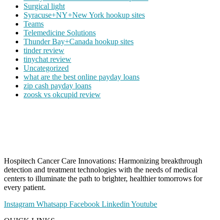
Surgical light
Syracuse+NY+New York hookup sites
Teams
Telemedicine Solutions
Thunder Bay+Canada hookup sites
tinder review
tinychat review
Uncategorized
what are the best online payday loans
zip cash payday loans
zoosk vs okcupid review
Hospitech Cancer Care Innovations: Harmonizing breakthrough
detection and treatment technologies with the needs of medical
centers to illuminate the path to brighter, healthier tomorrows for
every patient.
Instagram
Whatsapp
Facebook
Linkedin
Youtube