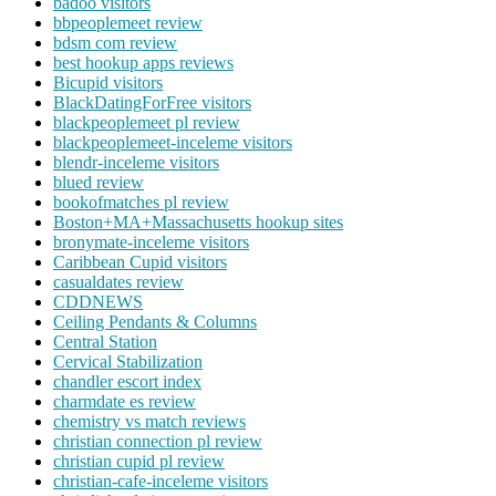
badoo visitors
bbpeoplemeet review
bdsm com review
best hookup apps reviews
Bicupid visitors
BlackDatingForFree visitors
blackpeoplemeet pl review
blackpeoplemeet-inceleme visitors
blendr-inceleme visitors
blued review
bookofmatches pl review
Boston+MA+Massachusetts hookup sites
bronymate-inceleme visitors
Caribbean Cupid visitors
casualdates review
CDDNEWS
Ceiling Pendants & Columns
Central Station
Cervical Stabilization
chandler escort index
charmdate es review
chemistry vs match reviews
christian connection pl review
christian cupid pl review
christian-cafe-inceleme visitors